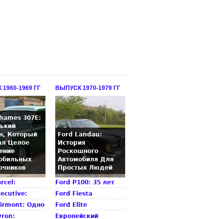
1960-1969 ГГ
ВЫПУСК 1970-1979 ГГ
Thames 307E:
ький
н, Который
Ford Landau:
ал Целое
История
ение
Роскошного
обильных
Автомобиля Для
очников
Простых Людей
rcel:
Ford P100: 35 лет
ecutive:
Ford Fiesta
airmont: Одно
Ford Elite
yron:
Европейский