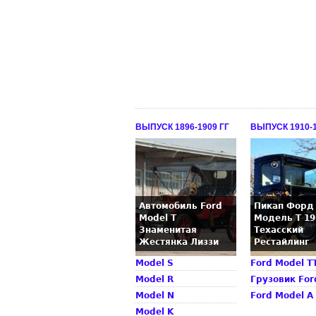
ВЫПУСК 1896-1909 ГГ
ВЫПУСК 1910-1
Автомобиль Ford
Пикап Форд
Model T
Модель T 19
Знаменитая
Техасский
Жестянка Лиззи
Рестайлинг
Model S
Ford Model TT
Model R
Грузовик For
Model N
Ford Model A
Model K