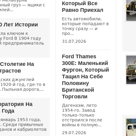
ту Мельбурна
Который Все
ный груз — ящики с
Равно Приехал
лей...
Есть автомобили,
которые попадают в
20 Лет Истории
точку сразу — и
ла ключом к
про...
 Ford В 1904 году
31.07.2026
й предприниматель
Ford Thames
300E: Маленький
 Столетие На
Фургон, Который
трастов
Тащил На Себе
дских джунглей
Половину
1920-й год, где-то в
 Пыльная дорога,...
Британской
Торговли
боратория На
Дагенхэм, лето
 Года
1954-го. Завод
только-только
январь 1953 года,
отстроился после
. Среди привычных
войны в полную...
данов и кабриолетов
29.07.2026