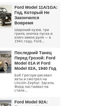
Ford Model 11A/1GA:
Год, Который Не
Закончился
Вовремя
Широкий кузов, три
гриля, кнопка пуска и
ключ-замок руля — в
1941 году. Ford...
Последний Танец
Перед Грозой: Ford
Model 01A И Ford
Model 02A, 1940 Год
Боб Грегори рисовал
яхты и смотрел на
Lincoln Zephyr. Эдсель
Форд настаивал на
стиле...
Ford Model 92A: