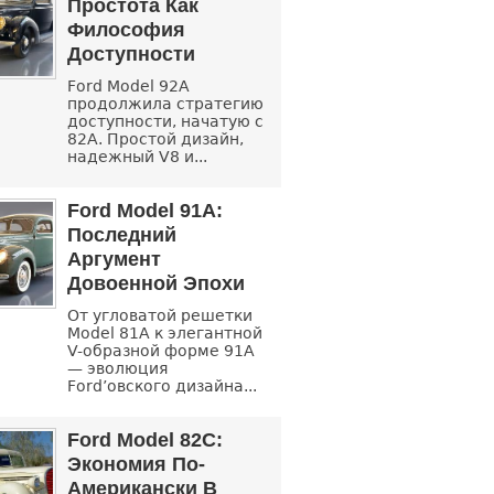
Простота Как
Философия
Доступности
Ford Model 92A
продолжила стратегию
доступности, начатую с
82A. Простой дизайн,
надежный V8 и...
Ford Model 91A:
Последний
Аргумент
Довоенной Эпохи
От угловатой решетки
Model 81A к элегантной
V-образной форме 91A
— эволюция
Ford’овского дизайна...
Ford Model 82C:
Экономия По-
Американски В