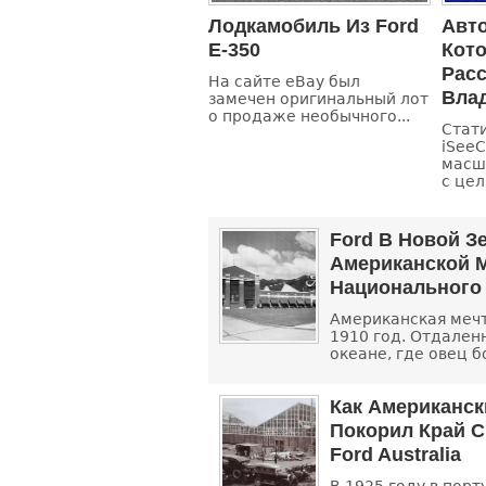
Лодкамобиль Из Ford
Авт
E-350
Кот
Расс
На сайте eBay был
Вла
замечен оригинальный лот
о продаже необычного...
Стат
iSeeC
масш
с цел
Ford В Новой З
Американской 
Национального
Американская мечт
1910 год. Отдален
океане, где овец б
Как Американск
Покорил Край С
Ford Australia