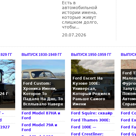
Есть в
автомобильной
истории имена,
которые живут
слишком долго,
чтобы...
20.07.2026
929 ГГ
ВЫПУСК 1930-1949 ГГ
ВЫПУСК 1950-1959 ГГ
ВЫПУСК 
Ford 
Ford Escort На
Мален
Ford Custom:
Кузове 100E:
Фурго
Хроника Имени,
Универсал,
Запут
24 Г
Которое То
Который Родился
Покол
Падало На Дно, То
Раньше Самого
Автом
Всплывало Наверх
Имени
Справ
 -
Ford Model 87HA и
Ford Squire: сквайр
Ford Co
Ford
d
Ford Thames 300E:
Ford Ex
Ford Model 79A и
 1927
Ford 100E —
Ford F
Ford
Ford Crestliner:
Ford G