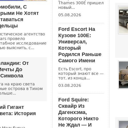
Thames 300E пришел
омобили, С
новый...
орыми Не Хотят
05.08.2026
таваться
дельцы
Ford Escort На
истическое агентство
Кузове 100E:
ars провело
Универсал,
табное исследование
Который
ью выяснить, с...
Родился Раньше
Самого Имени
еландии: От
Мечты До
Есть Escort, про
который знают все —
 Символа
тот, из конца...
а на краю света
03.08.2026
ные острова в Тихом
ольше...
Ford Squire:
Сквайр Из
ий Гигант
Дагенхэма,
вета: История
Которого Никто
Не Ждал — И