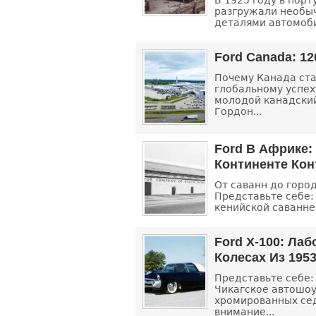
В 1925 году в пор
разгружали необыч
деталями автомоби
Ford Canada: 1
Почему Канада ста
глобальному успеху
молодой канадски
Гордон...
Ford В Африке:
Континенте Кон
От саванн до горо
Представьте себе: 
кенийской саванне.
Ford X-100: Ла
Колесах Из 1953
Представьте себе: 
Чикагское автошоу
хромированных се
внимание...